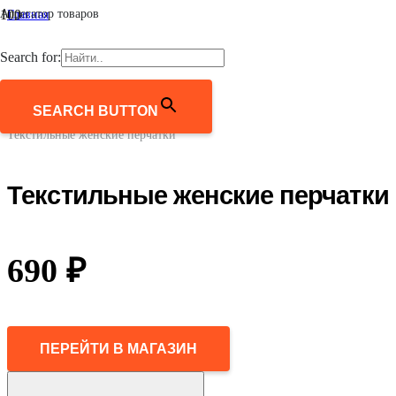
Агрегатор товаров
Главная
/
Женщинам
Search for:
/
Аксессуары
/
Перчатки и варежки
SEARCH BUTTON
/
Текстильные женские перчатки
Текстильные женские перчатки
690
₽
ПЕРЕЙТИ В МАГАЗИН