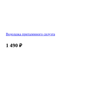
Водолазка приталенного силуэта
1 490
₽