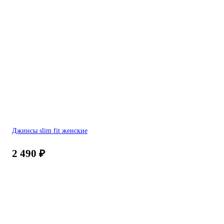
Джинсы slim fit женские
2 490
₽