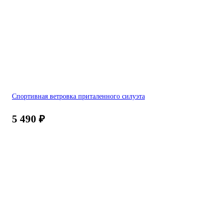
Спортивная ветровка приталенного силуэта
5 490
₽