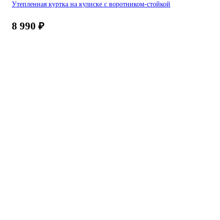
Утепленная куртка на кулиске с воротником-стойкой
8 990
₽