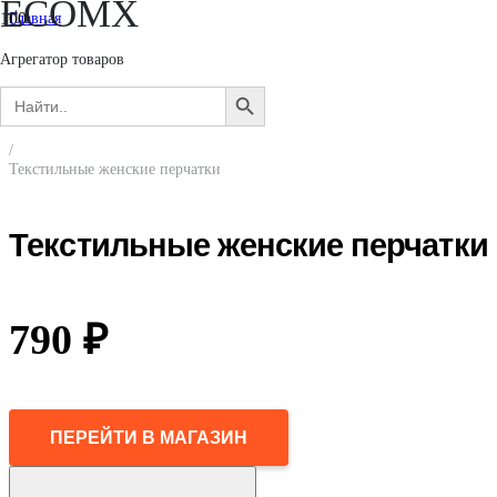
ECOMX
Главная
/
Женщинам
Агрегатор товаров
/
Search
Аксессуары
SEARCH
for:
/
BUTTON
Перчатки и варежки
/
Текстильные женские перчатки
Текстильные женские перчатки
790
₽
ПЕРЕЙТИ В МАГАЗИН