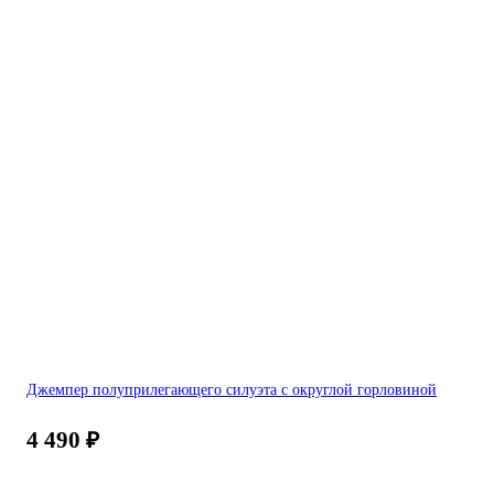
Джемпер полуприлегающего силуэта с округлой горловиной
4 490
₽