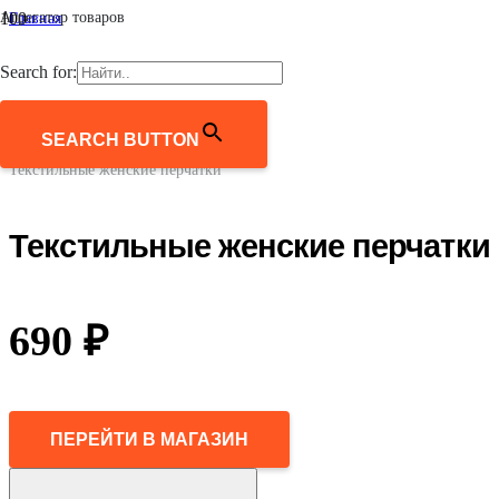
Агрегатор товаров
Главная
/
Женщинам
Search for:
/
Аксессуары
/
Перчатки и варежки
SEARCH BUTTON
/
Текстильные женские перчатки
Текстильные женские перчатки
690
₽
ПЕРЕЙТИ В МАГАЗИН