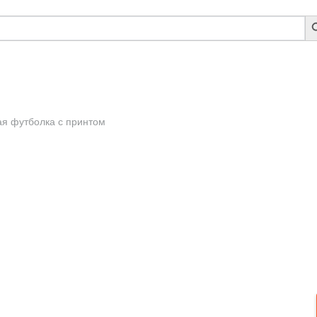
S
B
я футболка с принтом