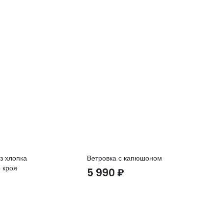
з хлопка
Ветровка с капюшоном
Фу
 кроя
ме
5 990
₽
3