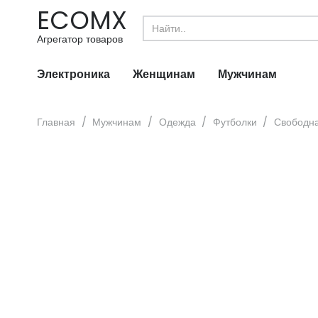
ECOMX
Search
for:
Агрегатор товаров
Электроника
Женщинам
Мужчинам
Главная
/
Мужчинам
/
Одежда
/
Футболки
/
Свободна