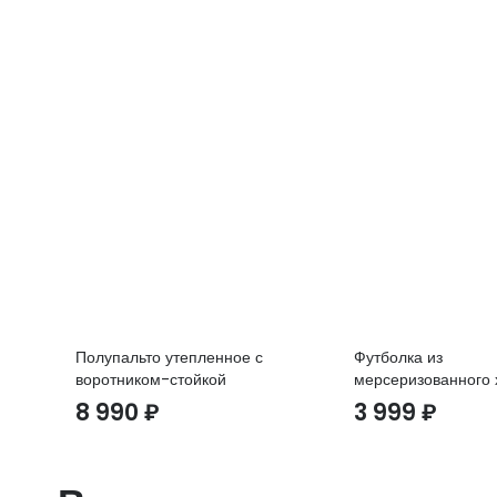
Полупальто утепленное с
Футболка из
воротником-стойкой
мерсеризованного 
8 990
₽
3 999
₽