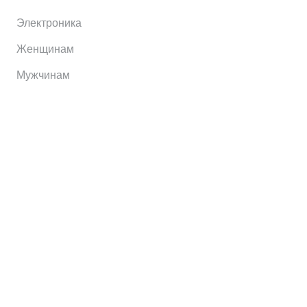
Электроника
Женщинам
Мужчинам
Информация
Brands
Home
My Account
Shop
Главная
Контакты
О сервисе