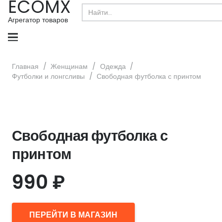
ECOMX
Search
for:
Агрегатор товаров
Главная
/
Женщинам
/
Одежда
/
Футболки и лонгсливы
/
Свободная футболка с принтом
Свободная футболка с
принтом
990
₽
ПЕРЕЙТИ В МАГАЗИН