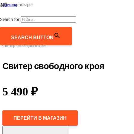
Агрегатор товаров
Главная
/
Женщинам
Search for:
/
Одежда
/
Джемперы, свитеры, кардиганы
SEARCH BUTTON
/
Свитер свободного кроя
Свитер свободного кроя
5 490
₽
ПЕРЕЙТИ В МАГАЗИН