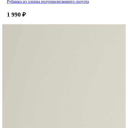
Рубашка из хлопка полуприлегающего силуэта
1 990
₽