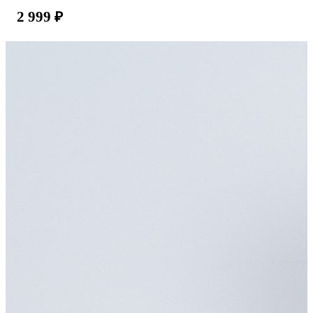
2 999
₽