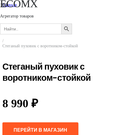
ECOMX
Главная
/
Мужчинам
Агрегатор товаров
/
Search
Верхняя одежда
SEARCH
for:
/
BUTTON
Пуховики и пуховые пальто
/
Стеганый пуховик с воротником-стойкой
Стеганый пуховик с
воротником-стойкой
8 990
₽
ПЕРЕЙТИ В МАГАЗИН