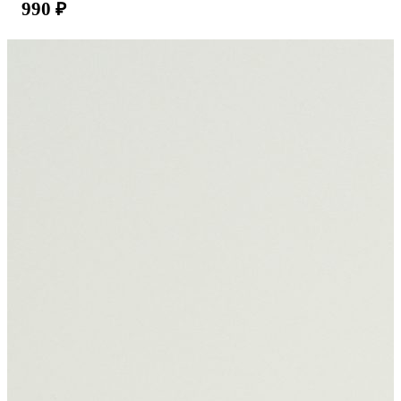
990
₽