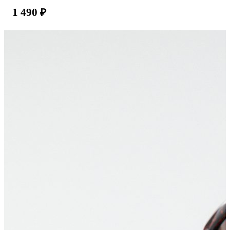
1 490
₽