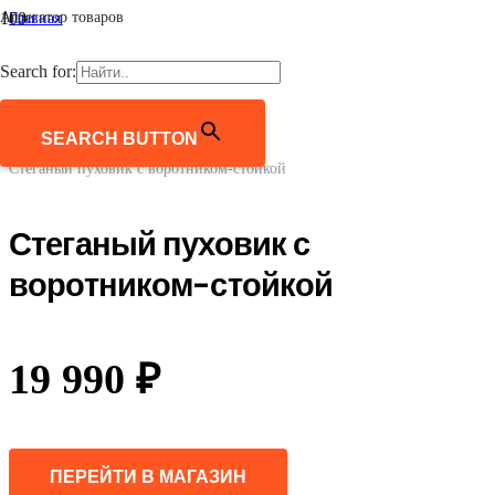
Агрегатор товаров
Главная
/
Женщинам
Search for:
/
Верхняя одежда
/
Пуховики и пуховые пальто
SEARCH BUTTON
/
Стеганый пуховик с воротником-стойкой
Стеганый пуховик с
воротником-стойкой
19 990
₽
ПЕРЕЙТИ В МАГАЗИН