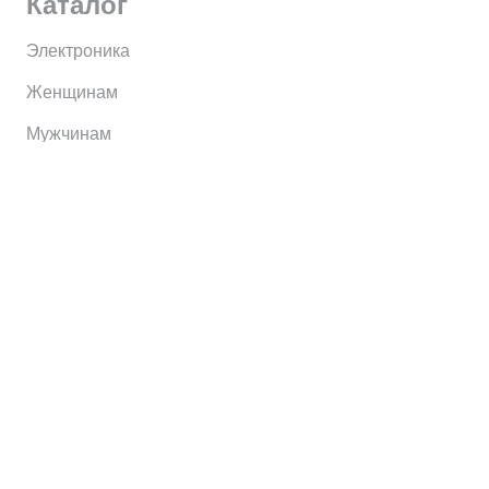
Каталог
Электроника
Женщинам
Мужчинам
Информация
Brands
Home
My Account
Shop
Главная
Контакты
О сервисе