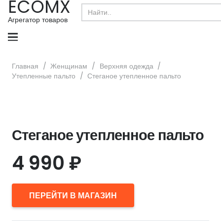
ECOMX
Search
for:
Агрегатор товаров
Главная
/
Женщинам
/
Верхняя одежда
/
Утепленные пальто
/
Стеганое утепленное пальто
Стеганое утепленное пальто
4 990
₽
ПЕРЕЙТИ В МАГАЗИН