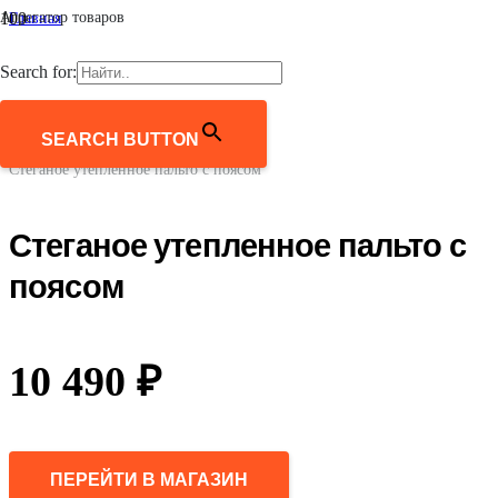
Агрегатор товаров
Главная
/
Женщинам
Search for:
/
Верхняя одежда
/
Утепленные пальто
SEARCH BUTTON
/
Стеганое утепленное пальто с поясом
Стеганое утепленное пальто с
поясом
10 490
₽
ПЕРЕЙТИ В МАГАЗИН