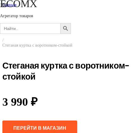
ECOMX
Главная
/
Женщинам
Агрегатор товаров
/
Search
Верхняя одежда
SEARCH
for:
/
BUTTON
Куртки
/
Стеганая куртка с воротником-стойкой
Стеганая куртка с воротником-
стойкой
3 990
₽
ПЕРЕЙТИ В МАГАЗИН