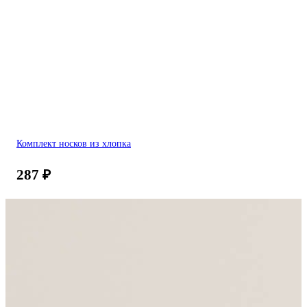
Комплект носков из хлопка
287
₽