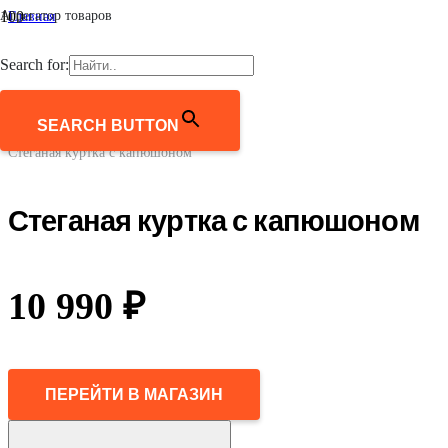
Агрегатор товаров
Главная
/
Мужчинам
Search for:
/
Верхняя одежда
/
Куртки
SEARCH BUTTON
/
Стеганая куртка с капюшоном
Стеганая куртка с капюшоном
10 990
₽
ПЕРЕЙТИ В МАГАЗИН