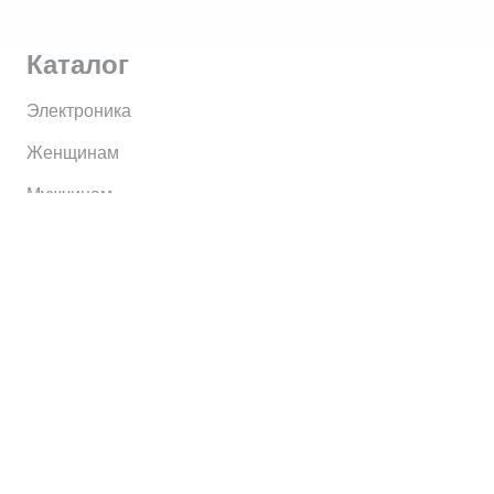
Каталог
Электроника
Женщинам
Мужчинам
Информация
Brands
Home
My Account
Shop
Главная
Контакты
О сервисе