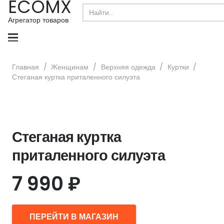
ECOMX
Search
for:
Агрегатор товаров
Главная
/
Женщинам
/
Верхняя одежда
/
Куртки
/
Стеганая куртка приталенного силуэта
Стеганая куртка
приталенного силуэта
7 990
₽
ПЕРЕЙТИ В МАГАЗИН