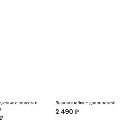
уховик с поясом и
Льняная юбка с драпировкой
Са
м
2 490
₽
8
₽