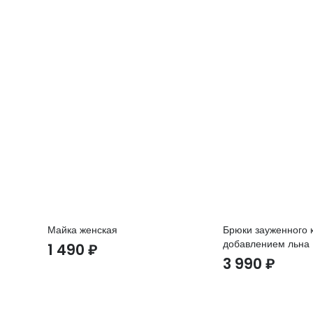
Майка женская
Брюки зауженного 
добавлением льна
1 490
₽
3 990
₽