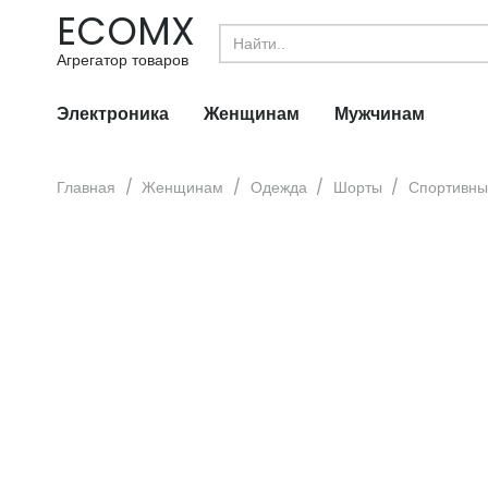
ECOMX
Search
for:
Агрегатор товаров
Электроника
Женщинам
Мужчинам
Главная
/
Женщинам
/
Одежда
/
Шорты
/
Спортивны