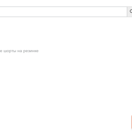
S
B
е шорты на резинке