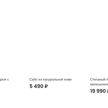
кроя с
Сабо из натуральной кожи
Стеганый п
капюшоно
5 490
₽
19 990