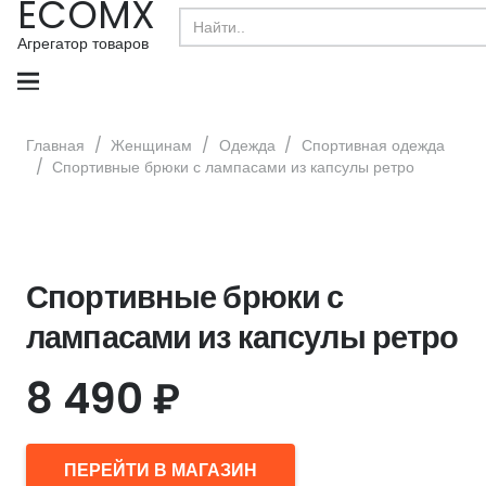
ECOMX
Search
for:
Агрегатор товаров
Главная
/
Женщинам
/
Одежда
/
Спортивная одежда
/
Спортивные брюки с лампасами из капсулы ретро
Спортивные брюки с
лампасами из капсулы ретро
8 490
₽
ПЕРЕЙТИ В МАГАЗИН