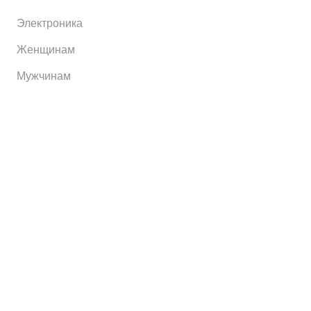
Электроника
Женщинам
Мужчинам
Информация
Brands
Home
My Account
Shop
Главная
Контакты
О сервисе