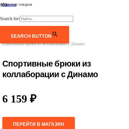
Агрегатор товаров
Главная
/
Женщинам
Search for:
/
Одежда
/
Спортивная одежда
SEARCH BUTTON
/
Спортивные брюки из коллаборации с Динамо
Спортивные брюки из
коллаборации с Динамо
6 159
₽
ПЕРЕЙТИ В МАГАЗИН