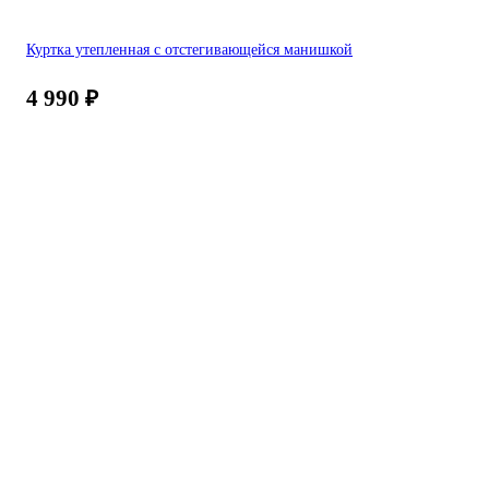
Куртка утепленная с отстегивающейся манишкой
4 990
₽