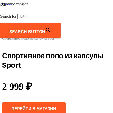
Агрегатор товаров
Главная
/
Мужчинам
Search for:
/
Одежда
/
Поло
SEARCH BUTTON
/
Спортивное поло из капсулы Sport
Спортивное поло из капсулы
Sport
2 999
₽
ПЕРЕЙТИ В МАГАЗИН