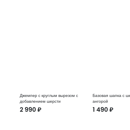
Джемпер с круглым вырезом с
Базовая шапка с ш
добавлением шерсти
ангорой
2 990
₽
1 490
₽