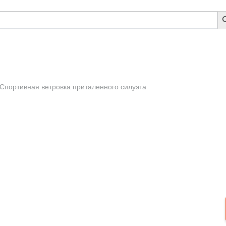
S
B
Спортивная ветровка приталенного силуэта