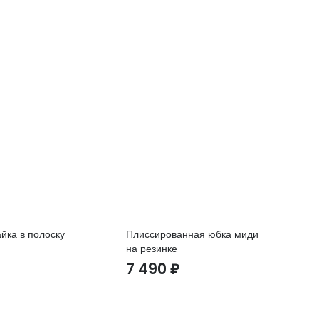
йка в полоску
Плиссированная юбка миди
Пе
на резинке
1
7 490
₽