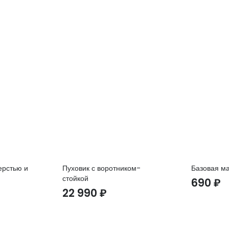
ерстью и
Пуховик с воротником-
Базовая ма
стойкой
690
₽
22 990
₽