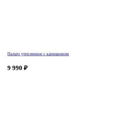
Пальто утепленное с капюшоном
9 990
₽