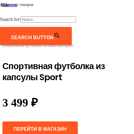
Агрегатор товаров
Главная
/
Мужчинам
Search for:
/
Одежда
/
Футболки
SEARCH BUTTON
/
Спортивная футболка из капсулы Sport
Спортивная футболка из
капсулы Sport
3 499
₽
ПЕРЕЙТИ В МАГАЗИН