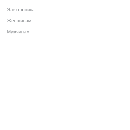
Электроника
Женщинам
Мужчинам
Информация
Brands
Home
My Account
Shop
Главная
Контакты
О сервисе