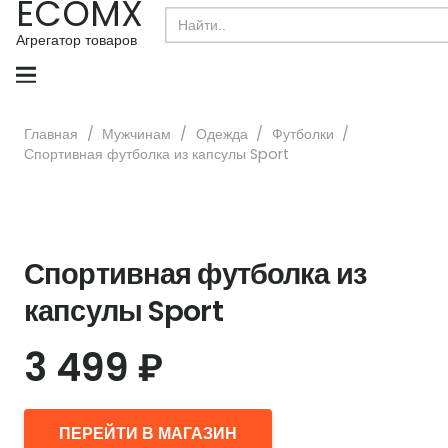
ECOMX
Search
for:
Агрегатор товаров
Главная
/
Мужчинам
/
Одежда
/
Футболки
/
Спортивная футболка из капсулы Sport
Спортивная футболка из
капсулы Sport
3 499
₽
ПЕРЕЙТИ В МАГАЗИН