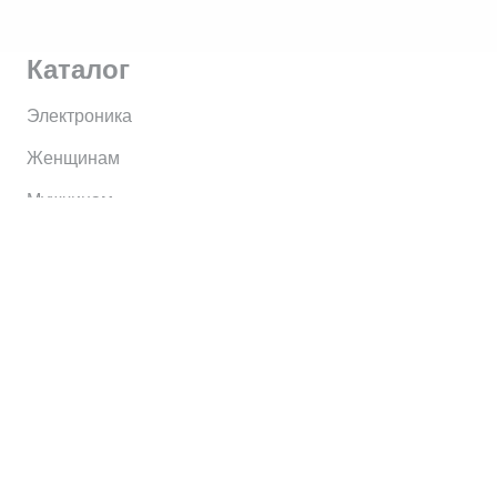
Каталог
Электроника
Женщинам
Мужчинам
Информация
Brands
Home
My Account
Shop
Главная
Контакты
О сервисе