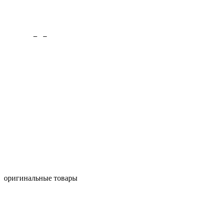
 найдена
страница могла быть удалена.
м оригинальные товары