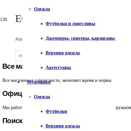
Одежда
Каталог
ECOMX
Страница не
Футболки и лонгсливы
О сервисе
Джемперы, свитеры, кардиганы
Агрегатор товаров
Search
Верхняя одежда
SEARCH
Ссылка, по которой вы перешли, могла быть повреждена, либо 
for:
Контакты
BUTTON
Все магазины
Аксессуары
Все магазины в одном месте, экономит время и нервы
Мужчинам
Официальные магазины
Одежда
Мы работаем только с официальными магазинами и выгружае
Футболки
Поиск лучших цен
Верхняя одежда