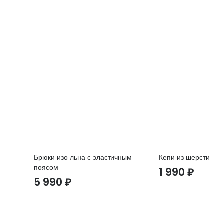
Брюки изо льна с эластичным
Кепи из шерсти
поясом
1 990
₽
5 990
₽