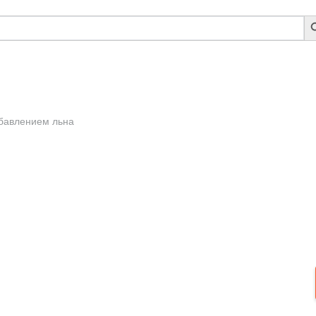
S
B
бавлением льна