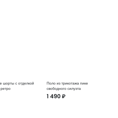
е шорты с отделкой
Поло из трикотажа пике
Ве
 ретро
свободного силуэта
ка
во
₽
1 490
₽
3