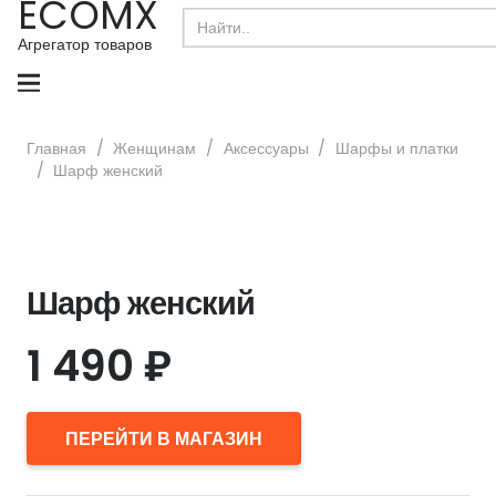
ECOMX
Search
for:
Агрегатор товаров
Главная
/
Женщинам
/
Аксессуары
/
Шарфы и платки
/
Шарф женский
Шарф женский
1 490
₽
ПЕРЕЙТИ В МАГАЗИН