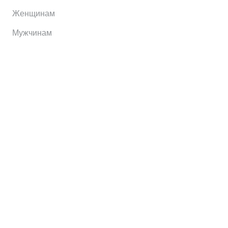
Женщинам
Мужчинам
Информация
Brands
Home
My Account
Shop
Главная
Контакты
О сервисе
Контакты