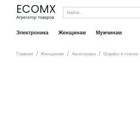
ECOMX
Search
for:
Агрегатор товаров
Электроника
Женщинам
Мужчинам
Главная
/
Женщинам
/
Аксессуары
/
Шарфы и платки