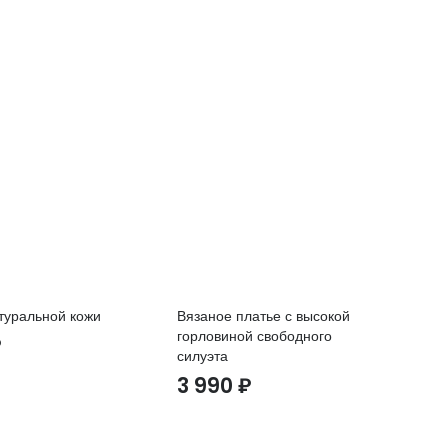
туральной кожи
Вязаное платье с высокой
Па
горловиной свободного
пу
₽
силуэта
2
3 990
₽