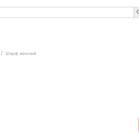
S
B
/
Шарф женский