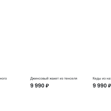
ного
Джинсовый жакет из тенселя
Кеды из на
9 990
₽
9 990