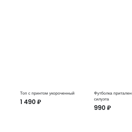
Топ с принтом укороченный
Футболка притален
силуэта
1 490
₽
990
₽