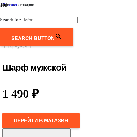
Агрегатор товаров
Главная
/
Мужчинам
Search for:
/
Аксессуары
/
Шарфы и платки
SEARCH BUTTON
/
Шарф мужской
Шарф мужской
1 490
₽
ПЕРЕЙТИ В МАГАЗИН