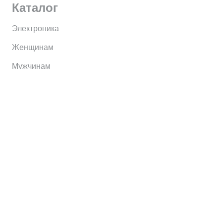
Каталог
Электроника
Женщинам
Мужчинам
Информация
Brands
Home
My Account
Shop
Главная
Контакты
О сервисе