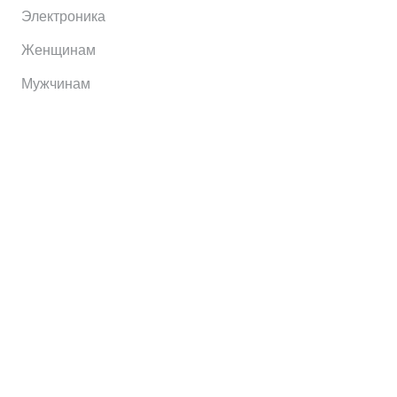
Электроника
Женщинам
Мужчинам
Информация
Brands
Home
My Account
Shop
Главная
Контакты
О сервисе
Контакты