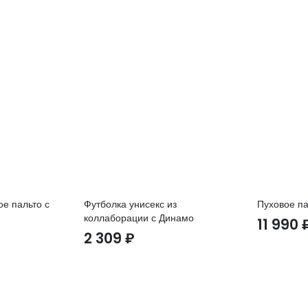
ое пальто с
Футболка унисекс из
Пуховое п
коллаборации с Динамо
11 990
2 309
₽