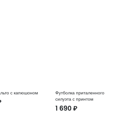
альто с капюшоном
Футболка приталенного
Ут
силуэта с принтом
пр
₽
1 690
₽
4