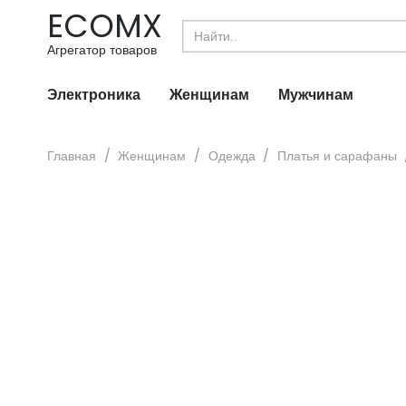
ECOMX
Search
for:
Агрегатор товаров
Электроника
Женщинам
Мужчинам
Главная
/
Женщинам
/
Одежда
/
Платья и сарафаны