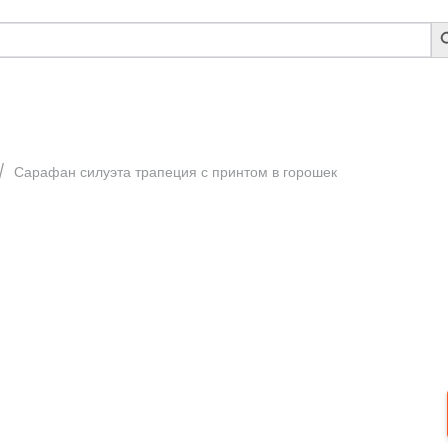
S
B
/
Сарафан силуэта трапеция с принтом в горошек