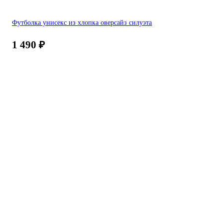
Футболка унисекс из хлопка оверсайз силуэта
1 490
₽