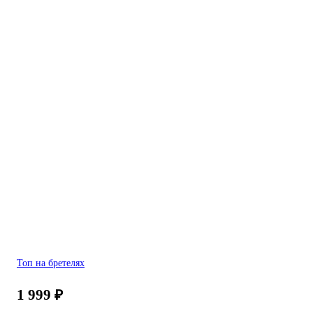
Топ на бретелях
1 999
₽