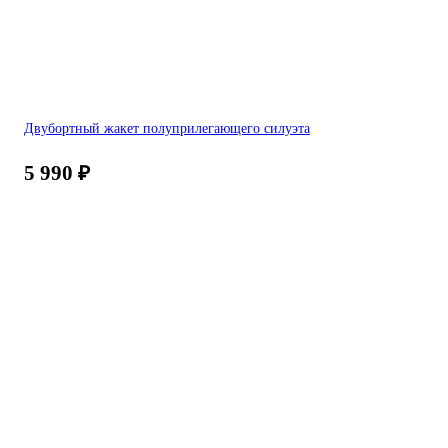
Двубортный жакет полуприлегающего силуэта
5 990
₽