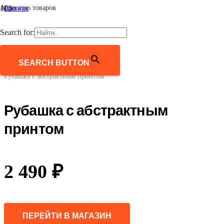
Агрегатор товаров
Главная
/
Женщинам
Search for:
/
Одежда
/
Блузки и рубашки
SEARCH BUTTON
/
Рубашка с абстрактным принтом
Рубашка с абстрактным
принтом
2 490
₽
ПЕРЕЙТИ В МАГАЗИН