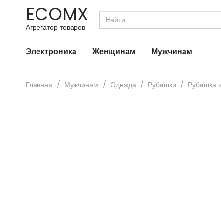
ECOMX
Search
for:
Агрегатор товаров
Электроника
Женщинам
Мужчинам
Главная
/
Мужчинам
/
Одежда
/
Рубашки
/
Рубашка и