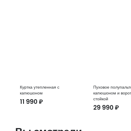
Куртка утепленная с
Пуховое полупальт
капюшоном
капюшоном и воро
стойкой
11 990
₽
29 990
₽