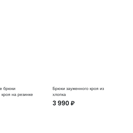
е брюки
Брюки зауженного кроя из
Ба
 кроя на резинке
хлопка
кр
₽
3 990
₽
2