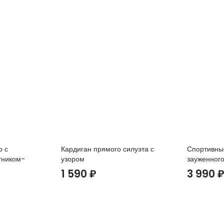
о с
Кардиган прямого силуэта с
Спортивны
тником-
узором
зауженного
1 590
₽
3 990