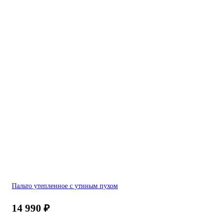
Пальто утепленное с утиным пухом
14 990
₽