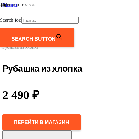
Агрегатор товаров
Главная
/
Мужчинам
Search for:
/
Одежда
/
Рубашки
SEARCH BUTTON
/
Рубашка из хлопка
Рубашка из хлопка
2 490
₽
ПЕРЕЙТИ В МАГАЗИН