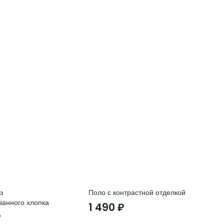
з
Поло с контрастной отделкой
Па
ванного хлопка
1 490
₽
1
₽