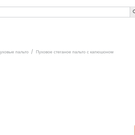
S
B
пуховые пальто
/
Пуховое стеганое пальто с капюшоном