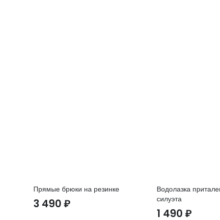
Прямые брюки на резинке
Водолазка притале
силуэта
3 490
₽
1 490
₽