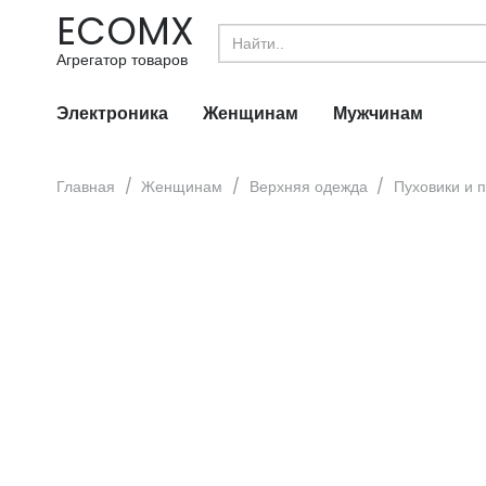
ECOMX
Search
for:
Агрегатор товаров
Электроника
Женщинам
Мужчинам
Главная
/
Женщинам
/
Верхняя одежда
/
Пуховики и 