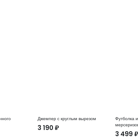
нного
Джемпер с круглым вырезом
Футболка и
мерсеризо
3 190
₽
3 499