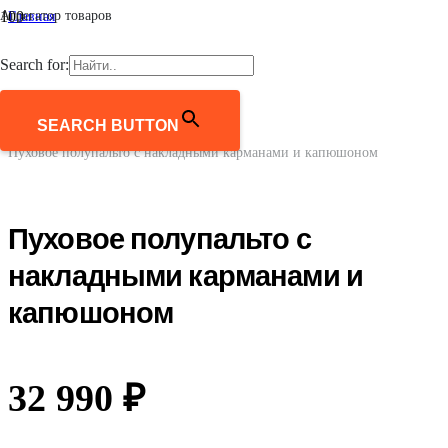
Агрегатор товаров
Главная
/
Мужчинам
Search for:
/
Верхняя одежда
/
Пальто и полупальто
SEARCH BUTTON
/
Пуховое полупальто с накладными карманами и капюшоном
Пуховое полупальто с
накладными карманами и
капюшоном
32 990
₽