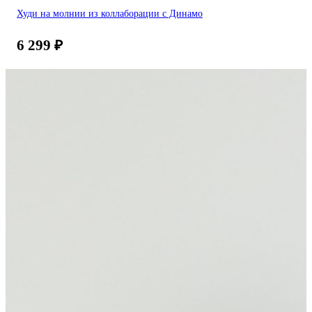
Худи на молнии из коллаборации с Динамо
6 299
₽