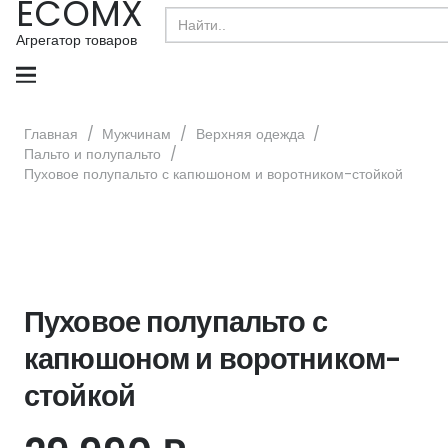
ECOMX
Search
for:
Агрегатор товаров
Главная
/
Мужчинам
/
Верхняя одежда
/
Пальто и полупальто
/
Пуховое полупальто с капюшоном и воротником-стойкой
Пуховое полупальто с
капюшоном и воротником-
стойкой