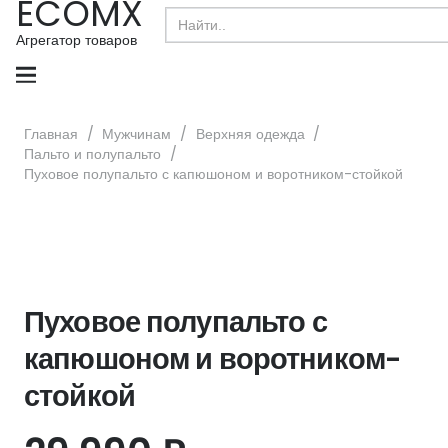
ECOMX
Search
for:
Агрегатор товаров
Главная
/
Мужчинам
/
Верхняя одежда
/
Пальто и полупальто
/
Пуховое полупальто с капюшоном и воротником-стойкой
Пуховое полупальто с
капюшоном и воротником-
стойкой