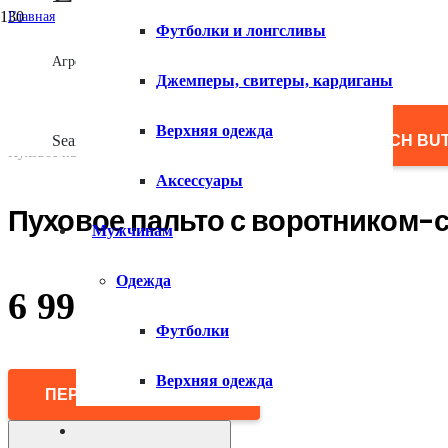
Главная
Футболки и лонгсливы
/
Женщинам
Агрегатор товаров
/
Джемперы, свитеры, кардиганы
Верхняя одежда
/
Пуховики и пуховые пальто
Верхняя одежда
/
Search for:
SEARCH BU
Пуховое пальто с воротником-стойкой
Аксессуары
Пуховое пальто с воротником-
Мужчинам
Одежда
6 990
₽
Футболки
Верхняя одежда
ПЕРЕЙТИ В МАГАЗИН