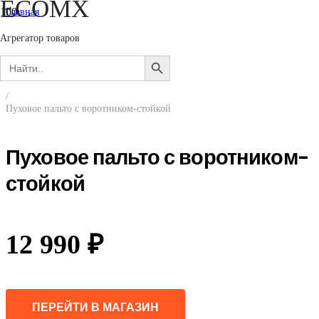
ECOMX
Главная
/
Мужчинам
Агрегатор товаров
/
Search
Верхняя одежда
SEARCH
for:
/
BUTTON
Пальто и полупальто
/
Пуховое пальто с воротником-стойкой
Пуховое пальто с воротником-
стойкой
12 990
₽
ПЕРЕЙТИ В МАГАЗИН