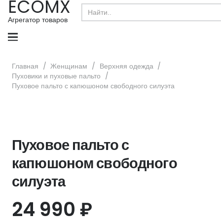
ECOMX
Search
for:
Агрегатор товаров
Главная
/
Женщинам
/
Верхняя одежда
/
Пуховики и пуховые пальто
/
Пуховое пальто с капюшоном свободного силуэта
Пуховое пальто с
капюшоном свободного
силуэта
24 990
₽