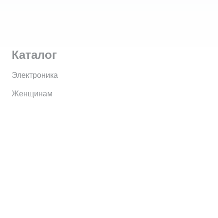
Каталог
Электроника
Женщинам
Мужчинам
Информация
Brands
Home
My Account
Shop