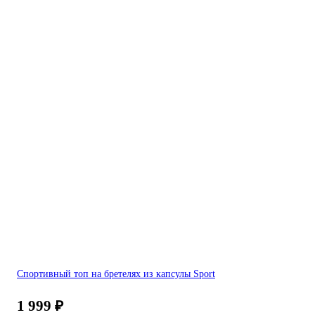
Спортивный топ на бретелях из капсулы Sport
1 999
₽