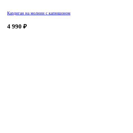
Кардиган на молнии с капюшоном
4 990
₽