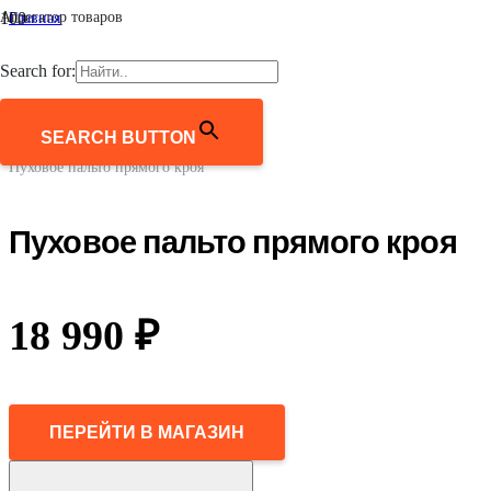
Агрегатор товаров
Главная
/
Женщинам
Search for:
/
Верхняя одежда
/
Пуховики и пуховые пальто
SEARCH BUTTON
/
Пуховое пальто прямого кроя
Пуховое пальто прямого кроя
18 990
₽
ПЕРЕЙТИ В МАГАЗИН