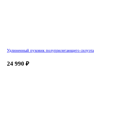
Удлиненный пуховик полуприлегающего силуэта
24 990
₽