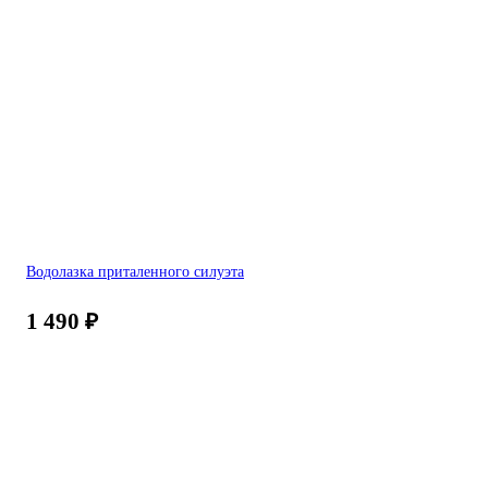
Водолазка приталенного силуэта
1 490
₽