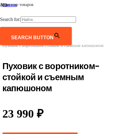
Агрегатор товаров
Главная
/
Женщинам
Search for:
/
Верхняя одежда
/
Пуховики и пуховые пальто
SEARCH BUTTON
/
Пуховик с воротником-стойкой и съемным капюшоном
Пуховик с воротником-
стойкой и съемным
капюшоном
23 990
₽