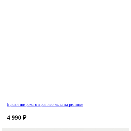
Брюки широкого кроя изо льна на резинке
4 990
₽