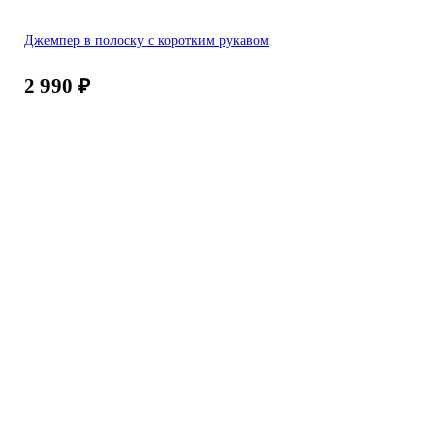
Джемпер в полоску с коротким рукавом
2 990
₽