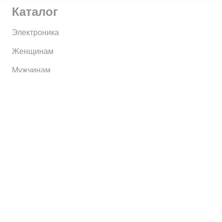
Каталог
Электроника
Женщинам
Мужчинам
Информация
Brands
Home
My Account
Shop
Главная
Контакты
О сервисе