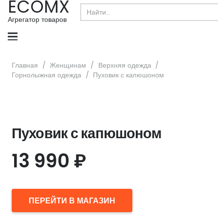
ECOMX
Search
for:
Агрегатор товаров
Главная
/
Женщинам
/
Верхняя одежда
/
Горнолыжная одежда
/
Пуховик с капюшоном
Пуховик с капюшоном
13 990
₽
ПЕРЕЙТИ В МАГАЗИН