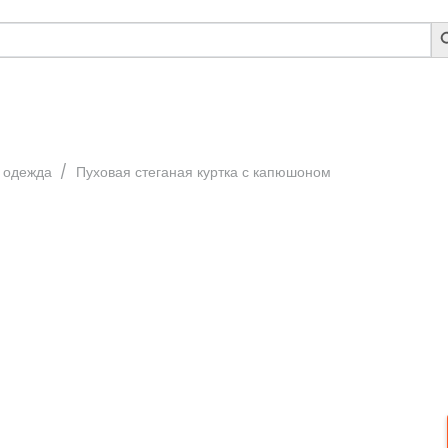
S
B
 одежда
/
Пуховая стеганая куртка с капюшоном