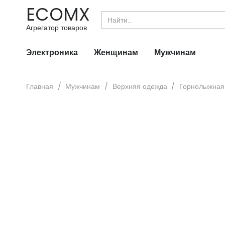
ECOMX
Search
for:
Агрегатор товаров
Электроника
Женщинам
Мужчинам
Главная
/
Мужчинам
/
Верхняя одежда
/
Горнолыжная