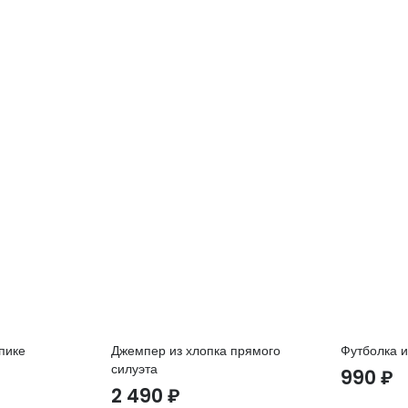
пике
Джемпер из хлопка прямого
Футболка и
силуэта
990
₽
2 490
₽