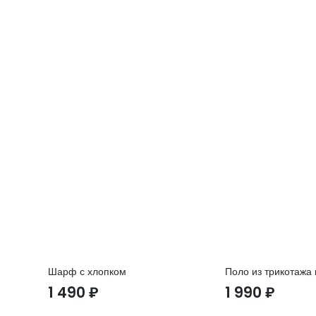
Шарф с хлопком
Поло из трикотажа 
1 490
₽
1 990
₽