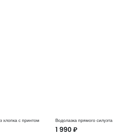
з хлопка с принтом
Водолазка прямого силуэта
Шо
1 990
₽
2