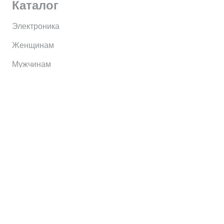
Каталог
Электроника
Женщинам
Мужчинам
Информация
Brands
Home
My Account
Shop
Главная
Контакты
О сервисе