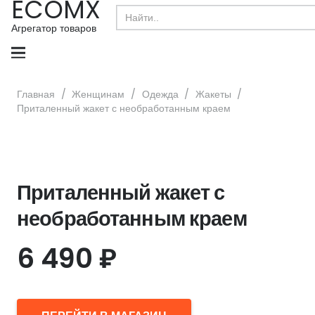
ECOMX
Search
for:
Агрегатор товаров
Главная
/
Женщинам
/
Одежда
/
Жакеты
/
Приталенный жакет с необработанным краем
Приталенный жакет с
необработанным краем
6 490
₽