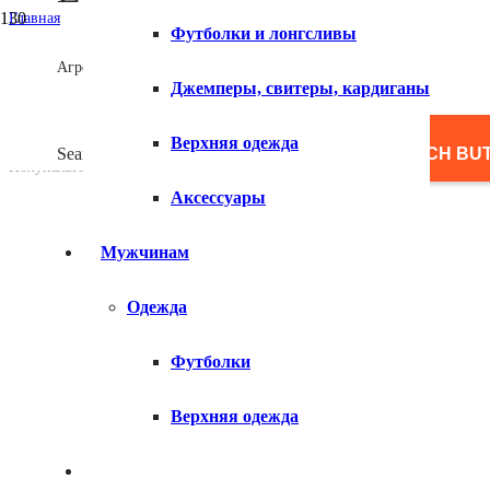
Главная
Футболки и лонгсливы
/
Женщинам
Агрегатор товаров
/
Джемперы, свитеры, кардиганы
Верхняя одежда
/
Пуховики и пуховые пальто
Верхняя одежда
/
Search for:
SEARCH BU
Полупальто утепленное с утиным пухом
Аксессуары
Мужчинам
Одежда
Футболки
Верхняя одежда