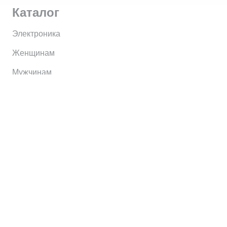
Каталог
Электроника
Женщинам
Мужчинам
Информация
Brands
Home
My Account
Shop
Главная
Контакты
О сервисе