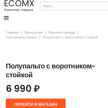
ECOMX
Search
for:
Агрегатор товаров
Главная
/
Женщинам
/
Верхняя одежда
/
Утепленные пальто
/
Полупальто с воротником-стойкой
Полупальто с воротником-
стойкой
6 990
₽
ПЕРЕЙТИ В МАГАЗИН