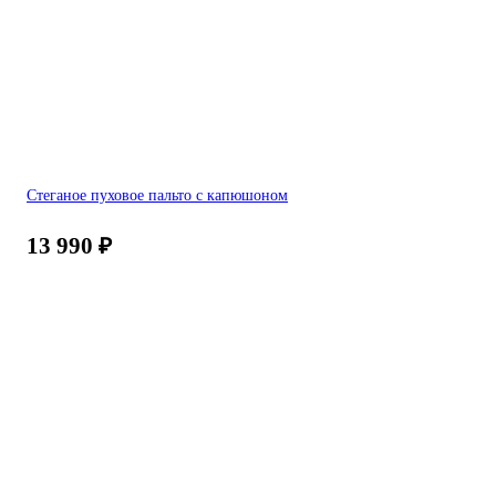
Стеганое пуховое пальто с капюшоном
13 990
₽