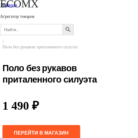
ECOMX
Главная
/
Женщинам
Агрегатор товаров
/
Search
Одежда
SEARCH
for:
/
BUTTON
Футболки и лонгсливы
/
Поло без рукавов приталенного силуэта
Поло без рукавов
приталенного силуэта
1 490
₽
ПЕРЕЙТИ В МАГАЗИН