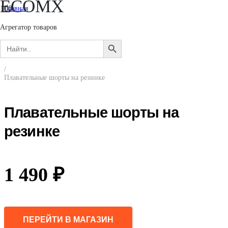
ECOMX
Главная
/
Мужчинам
Агрегатор товаров
/
Search
Одежда
SEARCH
for:
/
BUTTON
Шорты
/
Плавательные шорты на резинке
Плавательные шорты на
резинке
1 490
₽
ПЕРЕЙТИ В МАГАЗИН