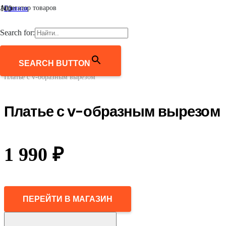
Агрегатор товаров
Главная
/
Женщинам
Search for:
/
Одежда
/
Платья и сарафаны
SEARCH BUTTON
/
Платье с v-образным вырезом
Платье с v-образным вырезом
1 990
₽
ПЕРЕЙТИ В МАГАЗИН