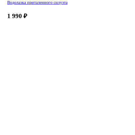
Водолазка приталенного силуэта
1 990
₽