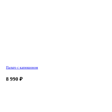
Пальто с капюшоном
8 990
₽