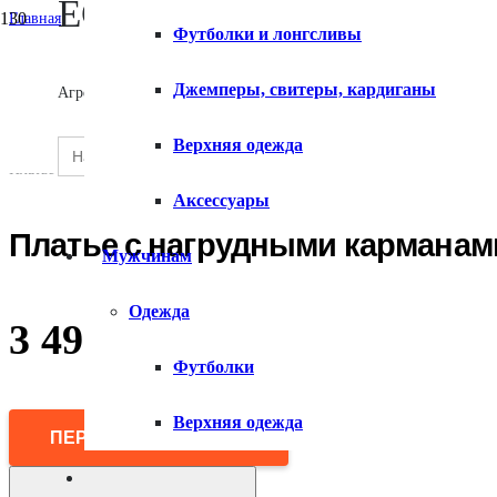
ECOMX
Главная
Футболки и лонгсливы
/
Женщинам
О сервисе
/
Джемперы, свитеры, кардиганы
Агрегатор товаров
Одежда
/
Платья и сарафаны
Search
Верхняя одежда
SEARCH
/
for:
Контакты
BUTTON
Платье с нагрудными карманами и поясом
Аксессуары
Платье с нагрудными карманам
Мужчинам
Одежда
3 490
₽
Футболки
Верхняя одежда
ПЕРЕЙТИ В МАГАЗИН